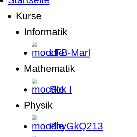
Startseite
Kurse
Informatik
LFB-Marl
Mathematik
Sek I
Physik
PhyGkQ213