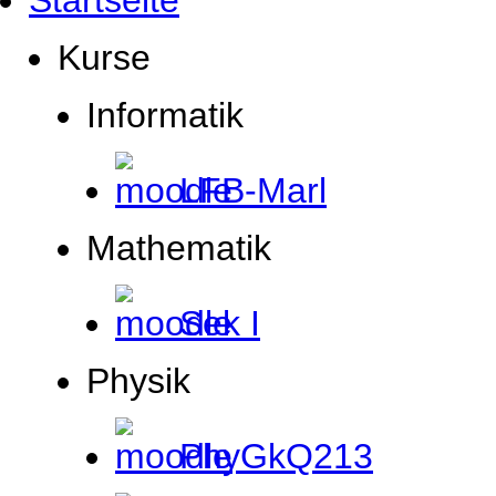
Startseite
Kurse
Informatik
LFB-Marl
Mathematik
Sek I
Physik
PhyGkQ213