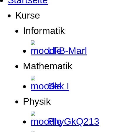
Startseite
Kurse
Informatik
LFB-Marl
Mathematik
Sek I
Physik
PhyGkQ213