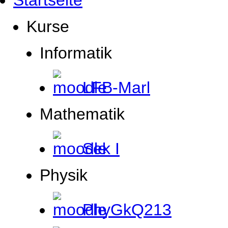
Startseite
Kurse
Informatik
LFB-Marl
Mathematik
Sek I
Physik
PhyGkQ213