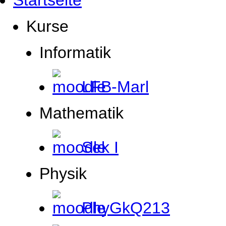
Startseite
Kurse
Informatik
LFB-Marl
Mathematik
Sek I
Physik
PhyGkQ213