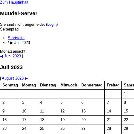
Zum Hauptinhalt
Muudel-Server
Sie sind nicht angemeldet (
Login
)
Seitenpfad
Startseite
/
▶
Juli 2023
Monatsansicht:
◀
Juni 2023
|
Juli 2023
|
August 2023
▶
Sonntag
Montag
Dienstag
Mittwoch
Donnerstag
Freitag
Sams
1
2
3
4
5
6
7
8
9
10
11
12
13
14
15
16
17
18
19
20
21
22
23
24
25
26
27
28
29