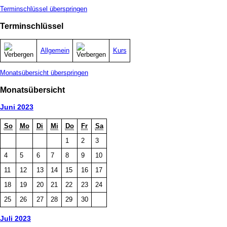
Terminschlüssel überspringen
Terminschlüssel
Allgemein
Kurs
Monatsübersicht überspringen
Monatsübersicht
Juni 2023
So
Mo
Di
Mi
Do
Fr
Sa
1
2
3
4
5
6
7
8
9
10
11
12
13
14
15
16
17
18
19
20
21
22
23
24
25
26
27
28
29
30
Juli 2023