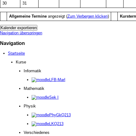
30
31
Allgemeine Termine
angezeigt (
Zum Verbergen klicken
)
Kurster
Navigation überspringen
Navigation
Startseite
Kurse
Informatik
LFB-Marl
Mathematik
Sek I
Physik
PhyGkQ213
LKQ213
Verschiedenes