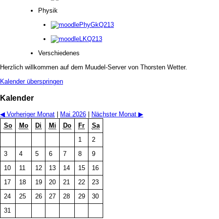
Physik
PhyGkQ213
LKQ213
Verschiedenes
Herzlich willkommen auf dem Muudel-Server von Thorsten Wetter.
Kalender überspringen
Kalender
◀
Vorheriger Monat
|
Mai 2026
|
Nächster Monat
▶
So
Mo
Di
Mi
Do
Fr
Sa
1
2
3
4
5
6
7
8
9
10
11
12
13
14
15
16
17
18
19
20
21
22
23
24
25
26
27
28
29
30
31